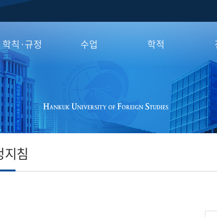
학칙·규정
수업
학적
학칙
수강신청지침
휴학 · 복학
이
학사행정규정
계절학기
전과
후기
교직
수료
성적
졸업
융
청지침
조기졸업
마이
제적
재입학