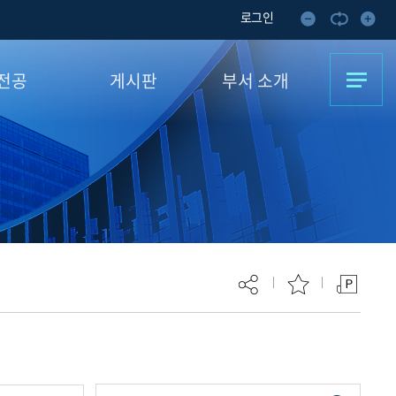
로그인
전공
게시판
부서 소개
중전공·
학사공지
담당자 업무
이중전공
서식함
오시는 길
부전공
자료실
합전공
FAQ
크로디그리
1:1문의
현재 페이지를 즐겨찾는 메뉴로