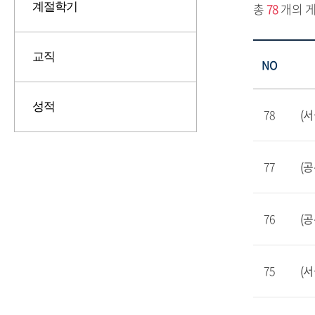
계절학기
총
78
개의 게
교직
NO
성적
78
(
77
(공
76
(공
75
(